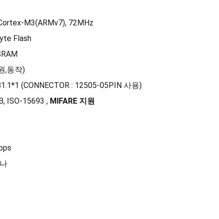
Cortex-M3(ARMv7), 72MHz
yte Flash
 SRAM
전원,동작)
USB1.1*1 (CONNECTOR : 12505-05PIN 사용)
 ISO-15693 ,
MIFARE 지원
bps
테나