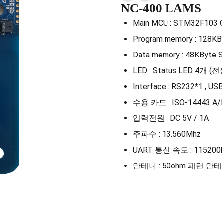
NC-400 LAMS
Main MCU : STM32F103 
Program memory : 128KB
Data memory : 48KByte
LED : Status LED 4개 (
Interface : RS232*1 , 
수용 카드 : ISO-14443 A/B,
입력전원 : DC 5V / 1A
주파수 : 13.560Mhz
UART 통신 속도 : 115200
안테나 : 50ohm 패턴 안