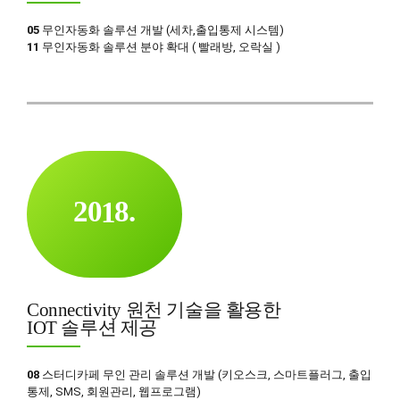
3
1
7
6
4
2
05
무인자동화 솔루션 개발 (세차,출입통제 시스템)
8
7
11
무인자동화 솔루션 분야 확대 ( 빨래방, 오락실 )
5
3
9
8
6
4
0
9
7
5
0
0
8
6
1
9
0
7
2
0
1
8
.
3
2
9
0
4
3
0
1
0
5
4
Connectivity 원천 기술을 활용한
2
1
6
5
IOT 솔루션 제공
3
2
7
6
4
3
08
스터디카페 무인 관리 솔루션 개발 (키오스크, 스마트플러그, 출입
8
7
통제, SMS, 회원관리, 웹프로그램)