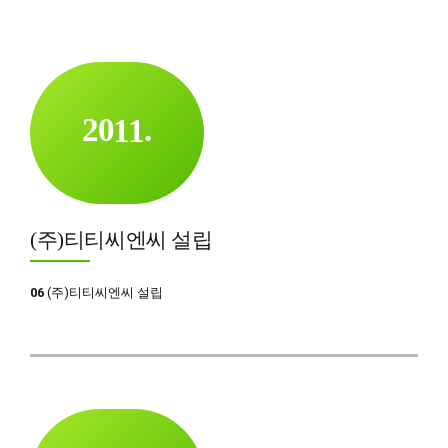
6
7
0
8
1
9
0
0
2
0
1
1
.
0
3
2
2
1
4
3
3
2
5
4
4
(주)티티씨엔씨 설립
3
6
5
5
4
7
6
6
06
(주)티티씨엔씨 설립
5
8
7
7
6
9
8
8
7
0
0
9
9
0
8
1
0
0
1
9
0
2