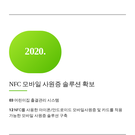
5
5
0
6
6
7
7
0
8
0
8
1
9
1
9
2
0
2
0
.
3
3
4
4
0
5
5
1
NFC 모바일 사원증 솔루션 확보
6
6
2
7
7
3
03
어린이집 출결관리 시스템
8
8
4
12
NFC를 사용한 아이폰/안드로이드 모바일사원증 및 카드를 적용
가능한 모바일 사원증 솔루션 구축
9
9
5
0
0
6