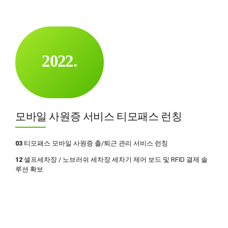
7
0
8
0
0
1
9
1
1
2
0
2
2
.
3
3
3
4
4
4
5
5
5
모바일 사원증 서비스 티모패스 런칭
6
6
6
7
7
7
03
티모패스 모바일 사원증 출/퇴근 관리 서비스 런칭
8
8
8
12
셀프세차장 / 노브러쉬 세차장 세차기 제어 보드 및 RFID 결제 솔
루션 확보
9
9
9
0
0
0