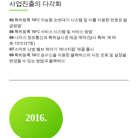
사업진출의 다각화
6
5
9
0
7
6
0
02
특허등록 ‘NFC 지능형 순번대기 시스템 및 이를 이용한 번호표 발
1
급방법’
8
7
04
특허등록 ‘NFC 서비스 시스템 및 서비스 방법’
2
9
8
04
나이스 정보통신과 특허실시권 제공 계약 (당사 특허: 제10
호-1512127호)
3
0
9
07
스마트 난방 밸브 제어기 ‘에너지팝’ 제품 출시
4
0
09
특허등록 ‘NFC 송수신을 이용한 블랙박스의 사진 조회 및 설정을
0
변경할 수 있는 방법과 블랙박스’
5
1
6
2
7
3
0
8
4
1
9
0
5
2
0
1
6
.
3
2
7
0
4
3
8