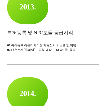
2
0
1
3
.
3
2
4
0
4
3
5
1
5
4
6
2
특허등록 및 NFC모듈 공급시작
6
5
7
3
7
6
8
4
02
특허등록 어플리케이션 자동설치 시스템 및 방법
03
대우전자 ‘클라쎄’ 고급형 냉장고 ‘NFC모듈’ 공급
8
7
9
5
9
8
0
6
0
0
9
7
1
0
0
8
2
1
9
0
3
2
0
1
4
.
3
2
5