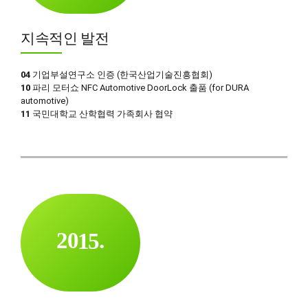
4
3
6
0
5
4
7
1
지속적인 발전
6
5
8
2
7
6
9
04
기업부설연구소 인증 (한국산업기술진흥협회)
3
10
파리 모터쇼 NFC Automotive DoorLock 출품 (for DURA
8
7
0
4
automotive)
9
8
11
국민대학교 산학협력 가족회사 협약
5
0
0
9
6
1
0
7
2
0
8
3
1
9
0
4
2
0
1
5
.
3
2
6
4
3
7
5
4
8