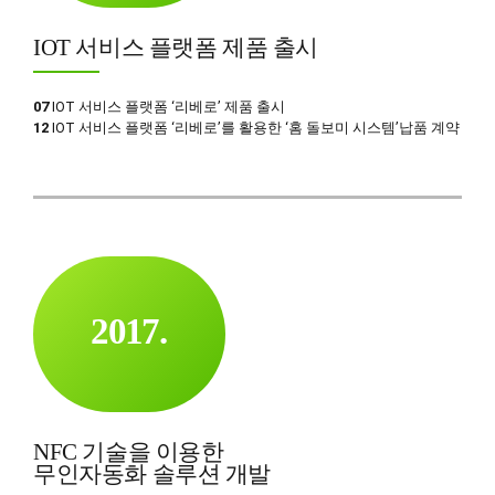
1
5
4
9
2
IOT 서비스 플랫폼 제품 출시
6
5
0
3
0
7
6
4
1
07
IOT 서비스 플랫폼 ‘리베로’ 제품 출시
12
IOT 서비스 플랫폼 ‘리베로’를 활용한 ‘홈 돌보미 시스템’납품 계약
8
7
5
2
9
8
6
3
0
9
7
4
0
0
8
5
1
9
0
6
2
0
1
7
.
3
2
8
0
4
3
9
1
5
4
0
NFC 기술을 이용한
2
0
6
5
무인자동화 솔루션 개발